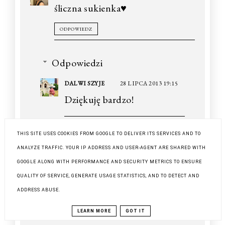
śliczna sukienka♥
ODPOWIEDZ
Odpowiedzi
DALWI SZYJE
28 LIPCA 2013 19:15
Dziękuję bardzo!
THIS SITE USES COOKIES FROM GOOGLE TO DELIVER ITS SERVICES AND TO
ODPOWIEDZ
ANALYZE TRAFFIC. YOUR IP ADDRESS AND USER-AGENT ARE SHARED WITH
GOOGLE ALONG WITH PERFORMANCE AND SECURITY METRICS TO ENSURE
QUALITY OF SERVICE, GENERATE USAGE STATISTICS, AND TO DETECT AND
JOLANTA STRAŻYC
21 LIPCA 2013 22:02
ADDRESS ABUSE.
Ciekawy blog i piękna stylizacja.
Pozdrawiam :)
LEARN MORE
GOT IT