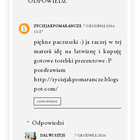
ODPOWIEDZ
ZYCIEJAKPOMARANCZE
7 GRUDNIA 2016
11:27
piękne paczuszki :) ja raczej w tej
materii idę na łatwiznę i kupuję
gotowe torebki prezentowe :P
pozdrawiam
http://zyciejakpomarancze.blogs
pot.com/
ODPOWIEDZ
Odpowiedzi
DALWI SZYJE
7 GRUDNIA 2016