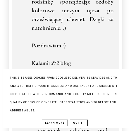
rodzinkę, sporządzając ozdoby
kolorowe niczym tęcza po
orzeźwiającej ulewie). Dzięki za
natchnienie. :)
Pozdrawiam :)
Kalamira92 blog
ODPOWIEDZ
THIS SITE USES COOKIES FROM GOOGLE TO DELIVER ITS SERVICES AND TO
ANALYZE TRAFFIC. YOUR IP ADDRESS AND USER-AGENT ARE SHARED WITH
Odpowiedzi
GOOGLE ALONG WITH PERFORMANCE AND SECURITY METRICS TO ENSURE
QUALITY OF SERVICE, GENERATE USAGE STATISTICS, AND TO DETECT AND
DALWI SZYJE
10 GRUDNIA 2016
ADDRESS ABUSE.
12:30
Dziękuję masz racje taki
LEARN MORE
GOT IT
prezencik położony pod