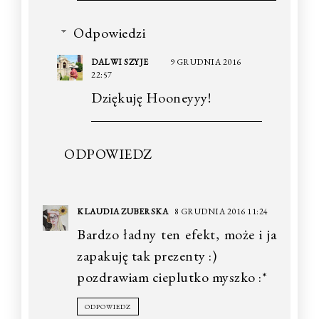
Odpowiedzi
DALWI SZYJE
9 GRUDNIA 2016
22:57
Dziękuję Hooneyyy!
ODPOWIEDZ
KLAUDIA ZUBERSKA
8 GRUDNIA 2016 11:24
Bardzo ładny ten efekt, może i ja
zapakuję tak prezenty :)
pozdrawiam cieplutko myszko :*
ODPOWIEDZ