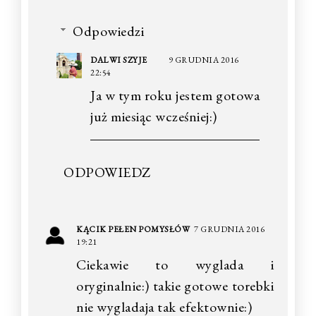
Odpowiedzi
DALWI SZYJE
9 GRUDNIA 2016
22:54
Ja w tym roku jestem gotowa
już miesiąc wcześniej:)
ODPOWIEDZ
KĄCIK PEŁEN POMYSŁÓW
7 GRUDNIA 2016
19:21
Ciekawie to wyglada i
oryginalnie:) takie gotowe torebki
nie wygladaja tak efektownie:)