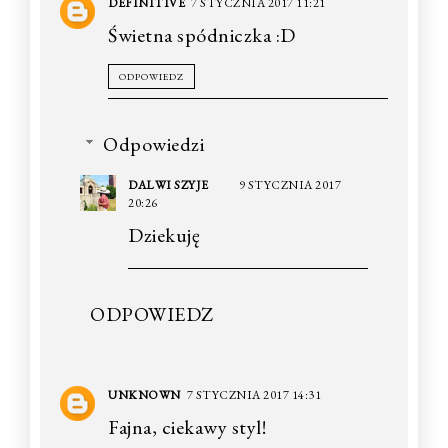
DEFINITIVE
7 STYCZNIA 2017 11:21
Świetna spódniczka :D
ODPOWIEDZ
Odpowiedzi
DALWI SZYJE
9 STYCZNIA 2017
20:26
Dziekuję
ODPOWIEDZ
UNKNOWN
7 STYCZNIA 2017 14:31
Fajna, ciekawy styl!