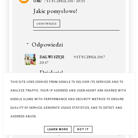
OM/
7 STYCZNIA 2017 20:15
Jakie pomysłowe!
ODPOWIEDZ
Odpowiedzi
DALWI SZYJE
9 STYCZNIA 2017
20:57
Dziękuję!
THIS SITE USES COOKIES FROM GOOGLE TO DELIVER ITS SERVICES AND TO
ANALYZE TRAFFIC. YOUR IP ADDRESS AND USER-AGENT ARE SHARED WITH
ODPOWIEDZ
GOOGLE ALONG WITH PERFORMANCE AND SECURITY METRICS TO ENSURE
QUALITY OF SERVICE, GENERATE USAGE STATISTICS, AND TO DETECT AND
ADDRESS ABUSE.
ISPOSSIBLEE
7 STYCZNIA 2017 20:33
Naprawdę zazdroszczę
LEARN MORE
GOT IT