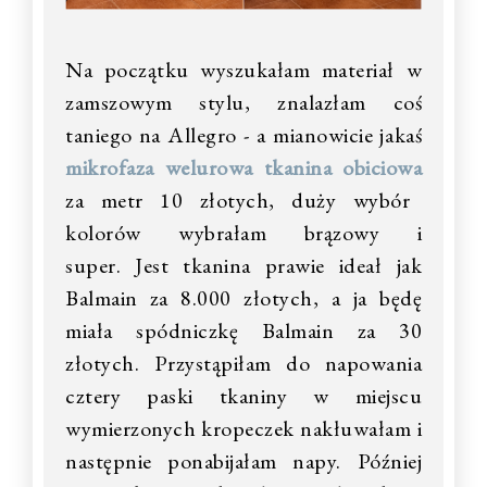
Na początku wyszukałam materiał w
zamszowym stylu,
znalazłam coś
taniego na Allegro
- a mianowicie jakaś
mikrofaza welurowa tkanina obiciowa
za metr 10 złotych,
duży wybór
kolorów wybrałam brązowy i
super.
Jest tkanina prawie ideał jak
Balmain za 8.000 złotych,
a ja będę
miała spódniczkę Balmain za 30
złotych.
Przystąpiłam do napowania
cztery paski tkaniny w miejscu
wymierzonych kropeczek nakłuwałam
i
następnie ponabijałam napy. P
óźniej