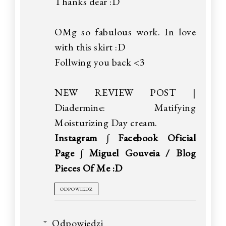
Thanks dear :D
OMg so fabulous work. In love
with this skirt :D
Follwing you back <3
NEW REVIEW POST |
Diadermine: Matifying
Moisturizing Day cream.
Instagram
∫
Facebook Oficial
Page
∫
Miguel Gouveia / Blog
Pieces Of Me :D
ODPOWIEDZ
Odpowiedzi