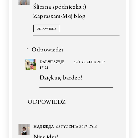
Śliczna spódniczka :)
Zapraszam-Mój blog
ODPOWIEDZ
Odpowiedzi
DALWI SZYJE
8 STYCZNIA 2017
17:21
Dziękuję bardzo!
ODPOWIEDZ
НАДЕЖДА
6 STYCZNIA 2017 17:16
Nice idea!