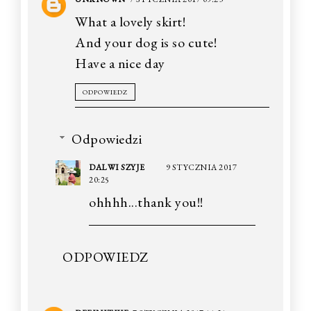
What a lovely skirt!
And your dog is so cute!
Have a nice day
ODPOWIEDZ
Odpowiedzi
DALWI SZYJE
9 STYCZNIA 2017
20:25
ohhhh...thank you!!
ODPOWIEDZ