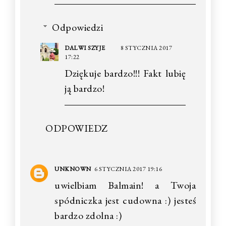
Odpowiedzi
DALWI SZYJE
8 STYCZNIA 2017
17:22
Dziękuje bardzo!!! Fakt lubię
ją bardzo!
ODPOWIEDZ
UNKNOWN
6 STYCZNIA 2017 19:16
uwielbiam Balmain! a Twoja
spódniczka jest cudowna :) jesteś
bardzo zdolna :)