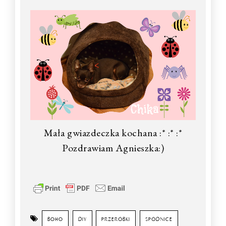
Mała gwiazdeczka kochana :* :* :*
Pozdrawiam Agnieszka:)
BOHO
DIY
PRZERÓBKI
SPÓDNICE