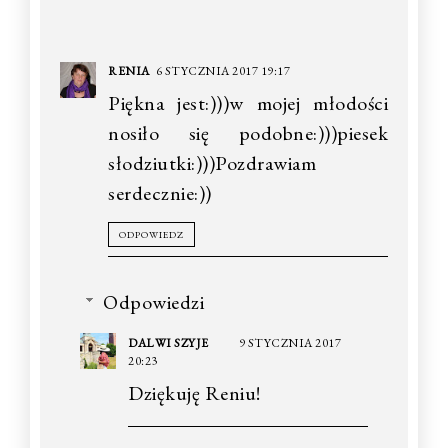
RENIA
6 STYCZNIA 2017 19:17
Piękna jest:)))w mojej młodości
nosiło się podobne:)))piesek
słodziutki:)))Pozdrawiam
serdecznie:))
ODPOWIEDZ
Odpowiedzi
DALWI SZYJE
9 STYCZNIA 2017
20:23
Dziękuję Reniu!