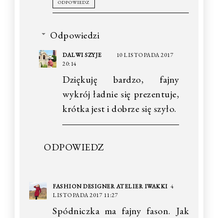
ODPOWIEDZ
Odpowiedzi
DALWI SZYJE
10 LISTOPADA 2017
20:14
Dziękuję bardzo, fajny
wykrój ładnie się prezentuje,
krótka jest i dobrze się szyło.
ODPOWIEDZ
FASHION DESIGNER ATELIER IWAKKI
4
LISTOPADA 2017 11:27
Spódniczka ma fajny fason. Jak