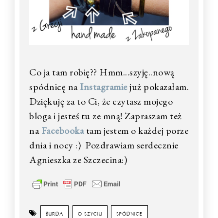
Co ja tam robię?? Hmm...szyję..nową
spódnicę na
Instagramie
już pokazałam.
Dziękuję za to Ci, że czytasz mojego
bloga i jesteś tu ze mną! Zapraszam też
na
Facebooka
tam jestem o każdej porze
dnia i nocy :) Pozdrawiam serdecznie
Agnieszka ze Szczecina:)
BURDA
O SZYCIU
SPÓDNICE