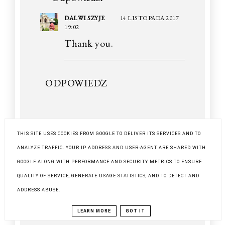
DALWI SZYJE
14 LISTOPADA 2017
19:02
Thank you.
ODPOWIEDZ
FILIFIONKA
5 LISTOPADA 2017 06:54
THIS SITE USES COOKIES FROM GOOGLE TO DELIVER ITS SERVICES AND TO
Spódnica jest świetna :).
ANALYZE TRAFFIC. YOUR IP ADDRESS AND USER-AGENT ARE SHARED WITH
Ja muszę wreszcie opanować
GOOGLE ALONG WITH PERFORMANCE AND SECURITY METRICS TO ENSURE
szycie na maszynie. Puki co,
QUALITY OF SERVICE, GENERATE USAGE STATISTICS, AND TO DETECT AND
wszelkie przeróbki wykonuje na
ADDRESS ABUSE.
piechotę, igłą i nitką. To trwa
LEARN MORE
GOT IT
wieczność.