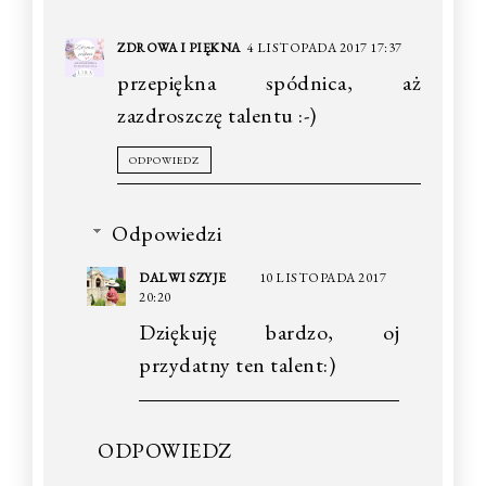
ZDROWA I PIĘKNA
4 LISTOPADA 2017 17:37
przepiękna spódnica, aż
zazdroszczę talentu :-)
ODPOWIEDZ
Odpowiedzi
DALWI SZYJE
10 LISTOPADA 2017
20:20
Dziękuję bardzo, oj
przydatny ten talent:)
ODPOWIEDZ