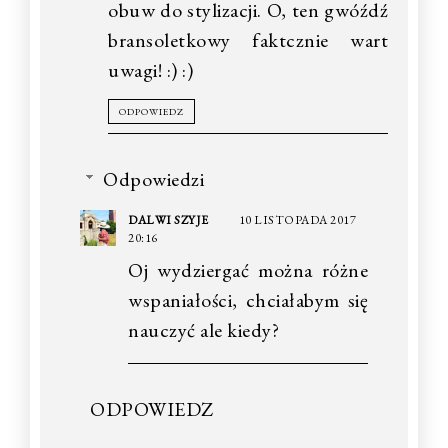
obuw do stylizacji. O, ten gwóźdź
bransoletkowy faktcznie wart
uwagi! :) :)
ODPOWIEDZ
Odpowiedzi
DALWI SZYJE
10 LISTOPADA 2017
20:16
Oj wydziergać można różne
wspaniałości, chciałabym się
nauczyć ale kiedy?
ODPOWIEDZ