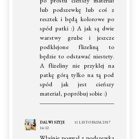
po prostu cieńszy materiał
lub podszewkę lub coś z
resztek i będą kolorowe po
spód patki :) A jak są dwie
warstwy grube i jeszcze
podklejone flizeliną to
będzie to odstawać niestety.
A flizeliny nie przyklej na
patkę górą tylko na tą pod
spód jak jest cieńszy
materiał, popróbuj sobie :)
DALWI SZYJE
11 LISTOPADA 2017
14:12
Właśnie pomysł z podszewką