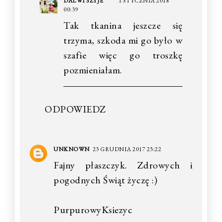
DALWI SZYJE
1 STYCZNIA 2018
00:39
Tak tkanina jeszcze się
trzyma, szkoda mi go było w
szafie więc go troszkę
pozmieniałam.
ODPOWIEDZ
UNKNOWN
23 GRUDNIA 2017 23:22
Fajny płaszczyk. Zdrowych i
pogodnych Świąt życzę :)
PurpurowyKsiezyc