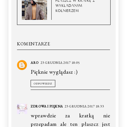
PŁASZCZ W KRATKĘ Z
WYKŁADANYM
KOŁNIERZEM
KOMENTARZE
ARO
23 GRUDNIA 2017 18:05
Pięknie wyglądasz :)
ODPOWIEDZ
ZDROWA I PIĘKNA
23 GRUDNIA 2017 18:33
wprawdzie za kratką nie
przepadam ale ten płaszcz jest