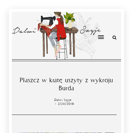
Płaszcz w kratę uszyty z wykroju
Burda
Dalwi Szyje
2/24/2018