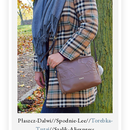
Płaszcz-Dalwi//Spodnie-Lee//
Torebka-
Tutaj
//Szalik-Aliexpress