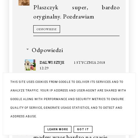
Płaszczyk super, bardzo
oryginalny. Pozdrawiam
ODPOWIEDZ
Odpowiedzi
DALWI SZYJE
1 STYCZNIA 2018
12:29
Dziekuje bardzo Beatko.
THIS SITE USES COOKIES FROM GOOGLE TO DELIVER ITS SERVICES AND TO
ANALYZE TRAFFIC. YOUR IP ADDRESS AND USER-AGENT ARE SHARED WITH
GOOGLE ALONG WITH PERFORMANCE AND SECURITY METRICS TO ENSURE
ODPOWIEDZ
QUALITY OF SERVICE, GENERATE USAGE STATISTICS, AND TO DETECT AND
ADDRESS ABUSE.
MADZIAKOWO
29 GRUDNIA 2017 08:52
LEARN MORE
GOT IT
modny wzor bardzo na czasie