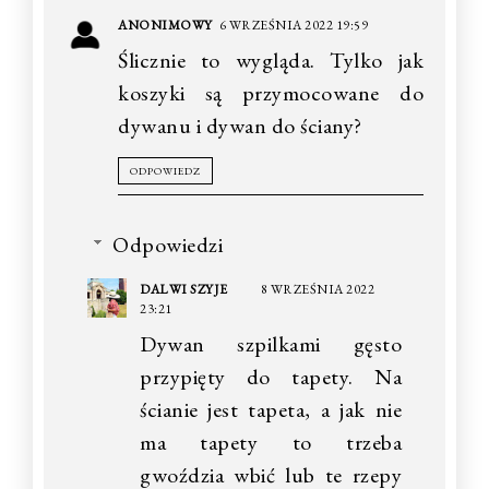
ANONIMOWY
6 WRZEŚNIA 2022 19:59
Ślicznie to wygląda. Tylko jak
koszyki są przymocowane do
dywanu i dywan do ściany?
ODPOWIEDZ
Odpowiedzi
DALWI SZYJE
8 WRZEŚNIA 2022
23:21
Dywan szpilkami gęsto
przypięty do tapety. Na
ścianie jest tapeta, a jak nie
ma tapety to trzeba
gwoździa wbić lub te rzepy