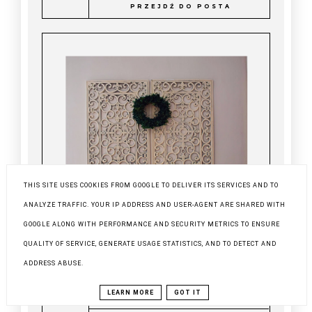
PRZEJDŹ DO POSTA
THIS SITE USES COOKIES FROM GOOGLE TO DELIVER ITS SERVICES AND TO
ANALYZE TRAFFIC. YOUR IP ADDRESS AND USER-AGENT ARE SHARED WITH
GOOGLE ALONG WITH PERFORMANCE AND SECURITY METRICS TO ENSURE
QUALITY OF SERVICE, GENERATE USAGE STATISTICS, AND TO DETECT AND
ADDRESS ABUSE.
DIY - DEKORACJA GUMOWA
LEARN MORE
GOT IT
WYCIERACZKA I STARE KSIĄŻKI