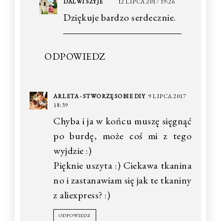
DALWI SZYJE
12 LIPCA 2017 19:26
Dziękuje bardzo serdecznie.
ODPOWIEDZ
ARLETA - STWORZĘ SOBIE DIY
9 LIPCA 2017
18:39
Chyba i ja w końcu muszę sięgnąć
po burdę, może coś mi z tego
wyjdzie :)
Pięknie uszyta :) Ciekawa tkanina
no i zastanawiam się jak te tkaniny
z aliexpress? :)
ODPOWIEDZ