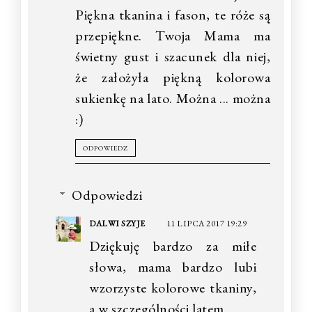
Piękna tkanina i fason, te róże są
przepiękne. Twoja Mama ma
świetny gust i szacunek dla niej,
że założyła piękną kolorowa
sukienkę na lato. Można ... można
:)
ODPOWIEDZ
Odpowiedzi
DALWI SZYJE
11 LIPCA 2017 19:29
Dziękuję bardzo za miłe
słowa, mama bardzo lubi
wzorzyste kolorowe tkaniny,
a w szczególności latem.