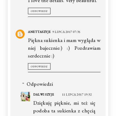
I love the details. Very beautiful.
ODPOWIEDZ
ANETTASZYJE
9 LIPCA 2017 07:35
Piękna sukienka i mam wygląda w
niej bajecznie:) :) Pozdrawiam
serdecznie :)
ODPOWIEDZ
Odpowiedzi
DALWI SZYJE
11 LIPCA 2017 19:32
Dziękuję pięknie, mi też się
podoba ta sukienka z chęcią