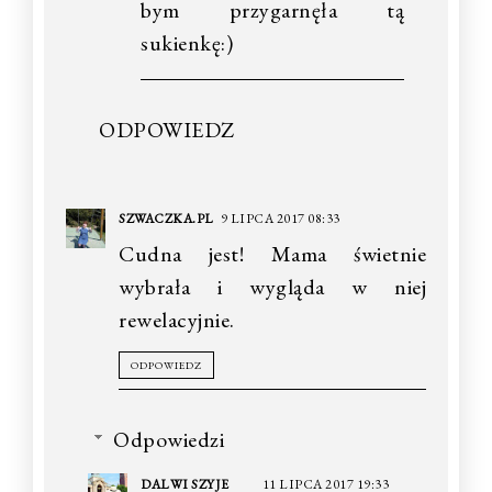
bym przygarnęła tą
sukienkę:)
ODPOWIEDZ
SZWACZKA.PL
9 LIPCA 2017 08:33
Cudna jest! Mama świetnie
wybrała i wygląda w niej
rewelacyjnie.
ODPOWIEDZ
Odpowiedzi
DALWI SZYJE
11 LIPCA 2017 19:33