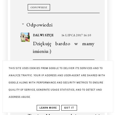
ODPOWIEDZ
Odpowiedzi
DALWI SZYJE
14 LIPCA 2017 16:10
Dziękuję bardzo w mamy
imieniu:)
THIS SITE USES COOKIES FROM GOOGLE TO DELIVER ITS SERVICES AND TO
ODPOWIEDZ
ANALYZE TRAFFIC. YOUR IP ADDRESS AND USER-AGENT ARE SHARED WITH
GOOGLE ALONG WITH PERFORMANCE AND SECURITY METRICS TO ENSURE
QUALITY OF SERVICE, GENERATE USAGE STATISTICS, AND TO DETECT AND
BARBAROSSA
15 LIPCA 2017 13:53
ADDRESS ABUSE.
Prześliczna sukienka. Zamawiam
taką! :)
LEARN MORE
GOT IT