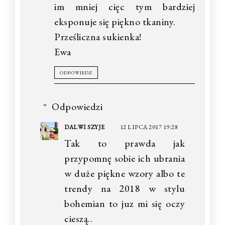
im mniej cięc tym bardziej
eksponuje się piękno tkaniny.
Prześliczna sukienka!
Ewa
ODPOWIEDZ
Odpowiedzi
DALWI SZYJE
12 LIPCA 2017 19:28
Tak to prawda jak
przypomnę sobie ich ubrania
w duże piękne wzory albo te
trendy na 2018 w stylu
bohemian to juz mi się oczy
cieszą..