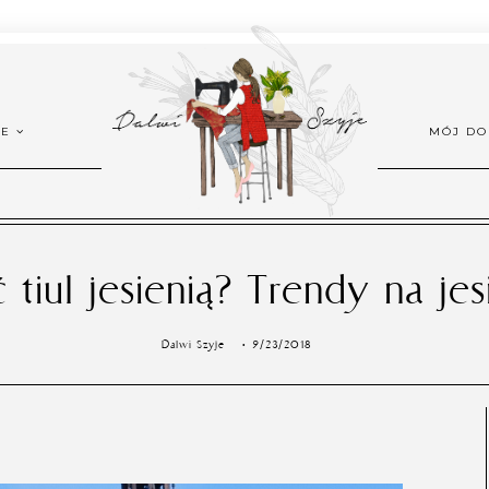
ŻE
MÓJ D
ć tiul jesienią? Trendy na je
Dalwi Szyje
9/23/2018