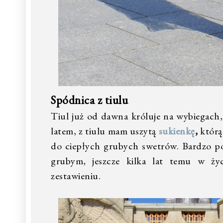
Spódnica z tiulu
Tiul już od dawna króluje na wybiegach, j
latem, z tiulu mam uszytą
sukienkę
,
którą 
do ciepłych grubych swetrów. Bardzo pod
grubym, jeszcze kilka lat temu w ży
zestawieniu.