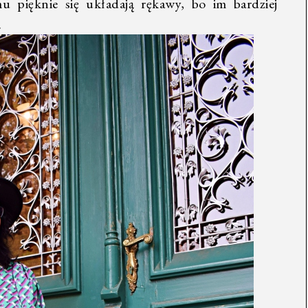
emu pięknie się układają rękawy, bo im bardziej
.