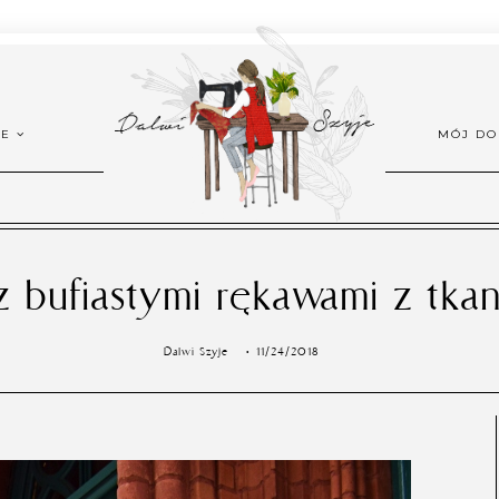
ŻE
MÓJ D
z bufiastymi rękawami z tkan
Dalwi Szyje
11/24/2018