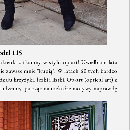
odel 115
ukienki z tkaniny w stylu op-art! Uwielbiam lata
ie zawsze mnie "kupią". W latach 60 tych bardzo
ju krzyżyki, łezki i listki. Op-art (optical art) z
 złudzenie, patrząc na niektóre motywy naprawdę