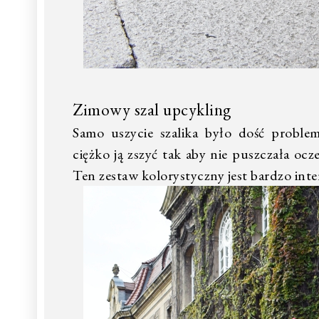
Zimowy szal upcykling
Samo uszycie szalika było dość proble
ciężko ją zszyć tak aby nie puszczała ocz
Ten zestaw kolorystyczny jest bardzo int