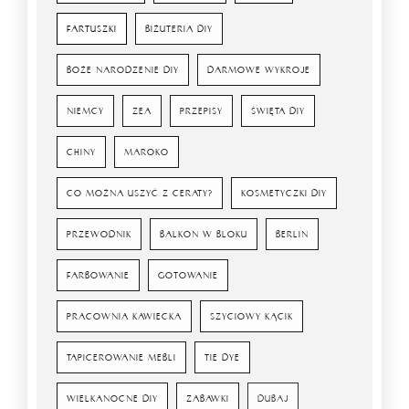
FARTUSZKI
BIŻUTERIA DIY
BOŻE NARODZENIE DIY
DARMOWE WYKROJE
NIEMCY
ZEA
PRZEPISY
ŚWIĘTA DIY
CHINY
MAROKO
CO MOŻNA USZYĆ Z CERATY?
KOSMETYCZKI DIY
PRZEWODNIK
BALKON W BLOKU
BERLIN
FARBOWANIE
GOTOWANIE
PRACOWNIA KAWIECKA
SZYCIOWY KĄCIK
TAPICEROWANIE MEBLI
TIE DYE
WIELKANOCNE DIY
ZABAWKI
DUBAJ