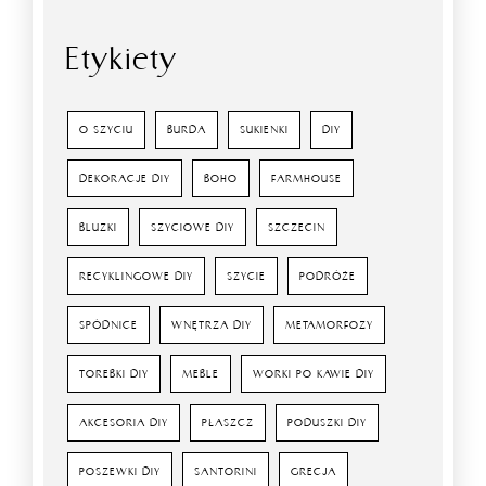
Etykiety
O SZYCIU
BURDA
SUKIENKI
DIY
DEKORACJE DIY
BOHO
FARMHOUSE
BLUZKI
SZYCIOWE DIY
SZCZECIN
RECYKLINGOWE DIY
SZYCIE
PODRÓŻE
SPÓDNICE
WNĘTRZA DIY
METAMORFOZY
TOREBKI DIY
MEBLE
WORKI PO KAWIE DIY
AKCESORIA DIY
PŁASZCZ
PODUSZKI DIY
POSZEWKI DIY
SANTORINI
GRECJA