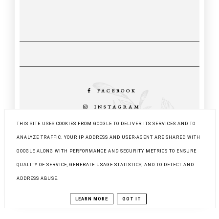
FACEBOOK
INSTAGRAM
PINTEREST
THIS SITE USES COOKIES FROM GOOGLE TO DELIVER ITS SERVICES AND TO
ANALYZE TRAFFIC. YOUR IP ADDRESS AND USER-AGENT ARE SHARED WITH
GOOGLE ALONG WITH PERFORMANCE AND SECURITY METRICS TO ENSURE
COPYRIGHT ©
DALWI SZYJE - BLOG O SZYCIU I
QUALITY OF SERVICE, GENERATE USAGE STATISTICS, AND TO DETECT AND
NIE TYLKO
BLOG DESIGN:
KAROGRAFIA.PL
ADDRESS ABUSE.
LEARN MORE
GOT IT