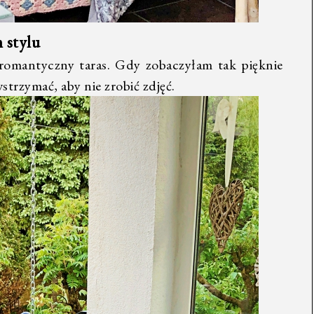
 stylu
 romantyczny taras. Gdy zobaczyłam tak pięknie
trzymać, aby nie zrobić zdjęć.